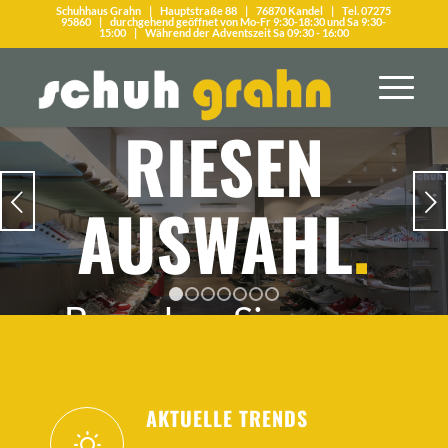
Schuhhaus Grahn | Hauptstraße 88 | 76870 Kandel | Tel. 07275
95860 | durchgehend geöffnet von Mo-Fr 9:30-18:30 und Sa 9:30-
15:00 | Während der Adventszeit Sa 09:30 - 16:00
Weiter
1
2
3
4
5
6
7
AKTUELLE TRENDS