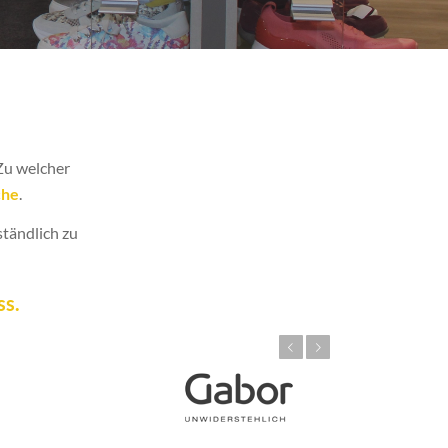
Zu welcher
che
.
ständlich zu
ss.
Zurück
Weiter