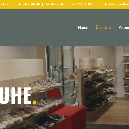
s Grahn | Hauptstraße 88 | 76870 Kandel | Tel. 07275 95860 | durchgehend geöffnet vo
Home
Über Uns
Aktue
UHE
.